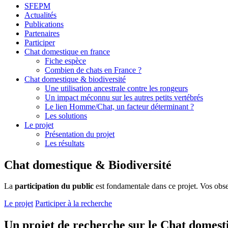
SFEPM
Actualités
Publications
Partenaires
Participer
Chat domestique en france
Fiche espèce
Combien de chats en France ?
Chat domestique & biodiversité
Une utilisation ancestrale contre les rongeurs
Un impact méconnu sur les autres petits vertébrés
Le lien Homme/Chat, un facteur déterminant ?
Les solutions
Le projet
Présentation du projet
Les résultats
Chat domestique & Biodiversité
La
participation du public
est fondamentale dans ce projet. Vos obs
Le projet
Participer à la recherche
Un projet de recherche sur le Chat domest