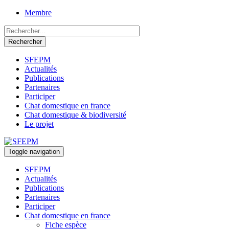
Aller
Membre
au
contenu
principal
Rechercher
SFEPM
Actualités
chat
Publications
&
Partenaires
Participer
biodiversité
Chat domestique en france
Chat domestique & biodiversité
Le projet
Toggle navigation
SFEPM
Actualités
chat
Publications
&
Partenaires
Participer
biodiversité
Chat domestique en france
navigation
Fiche espèce