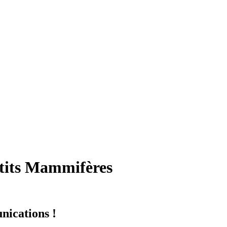
etits Mammifères
nications !