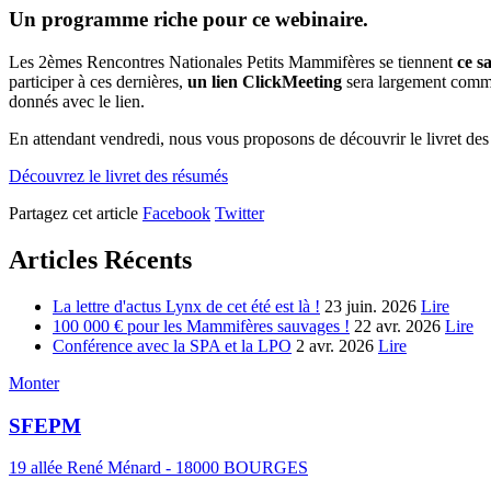
Un programme riche pour ce webinaire.
Les 2èmes Rencontres Nationales Petits Mammifères se tiennent
ce s
participer à ces dernières,
un lien ClickMeeting
sera largement commun
donnés avec le lien.
En attendant vendredi, nous vous proposons de découvrir le livret de
Découvrez le livret des résumés
Partagez cet article
Facebook
Twitter
Articles Récents
La lettre d'actus Lynx de cet été est là !
23 juin. 2026
Lire
100 000 € pour les Mammifères sauvages !
22 avr. 2026
Lire
Conférence avec la SPA et la LPO
2 avr. 2026
Lire
Monter
SFEPM
19 allée René Ménard - 18000 BOURGES